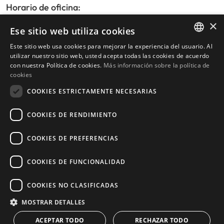
Horario de oficina:
De lunes a viernes de 9:30am a 17:30pm
×
Ese sitio web utiliza cookies
Sábados y festivos de 10:00am a 14:00pm
Este sitio web usa cookies para mejorar la experiencia del usuario. Al
ENGLISH
utilizar nuestro sitio web, usted acepta todas las cookies de acuerdo
con nuestra Política de cookies.
Más información sobre la política de
Inicio
SPANISH
cookies
Buscador de propiedades
COOKIES ESTRICTAMENTE NECESARIAS
Escribir reseña
Política de privacidad
COOKIES DE RENDIMIENTO
Política de cookies
COOKIES DE PREFERENCIAS
COOKIES DE FUNCIONALIDAD
© 2026
Livingstone Estates
-
COOKIES NO CLASIFICADAS
Construido por
inmoba.com
MOSTRAR DETALLES
ACEPTAR TODO
RECHAZAR TODO