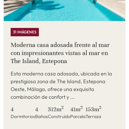
31 IMÁGENES
Moderna casa adosada frente al mar
con impresionantes vistas al mar en
The Island, Estepona
Esta moderna casa adosada, ubicada en la
prestigiosa zona de The Island, Estepona
Oeste, Málaga, ofrece una exquisita
combinación de confort y ...
2
2
2
4
4
312m
41m
153m
Dormitorios
Baños
Construído
Parcela
Terraza