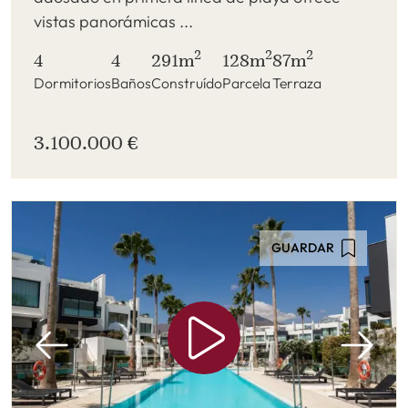
vistas panorámicas ...
2
2
2
4
4
291m
128m
87m
Dormitorios
Baños
Construído
Parcela
Terraza
3.100.000 €
GUARDAR