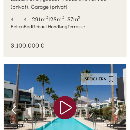
(privat), Garage (privat)
2
2
2
4
4
291m
128m
87m
Betten
Bad
Gebaut
Handlung
Terrasse
3.100.000 €
SPEICHERN