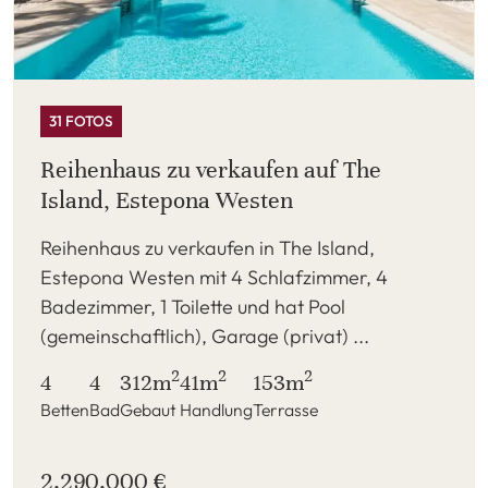
31 FOTOS
Reihenhaus zu verkaufen auf The
Island, Estepona Westen
Reihenhaus zu verkaufen in The Island,
Estepona Westen mit 4 Schlafzimmer, 4
Badezimmer, 1 Toilette und hat Pool
(gemeinschaftlich), Garage (privat) ...
2
2
2
4
4
312m
41m
153m
Betten
Bad
Gebaut
Handlung
Terrasse
2.290.000 €