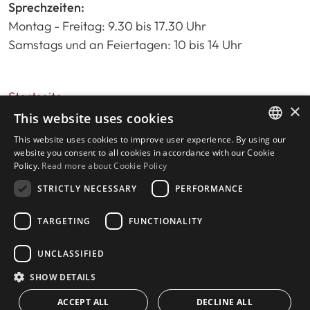
Sprechzeiten:
Montag - Freitag: 9.30 bis 17.30 Uhr
Samstags und an Feiertagen: 10 bis 14 Uhr
Startseite
×
Immobiliensuche
This website uses cookies
Bitte bewerten Sie uns
This website uses cookies to improve user experience. By using our
ENGLISH
Datenschutzrichtlinie
website you consent to all cookies in accordance with our Cookie
Policy.
Read more about Cookie Policy
Cookies-Richtlinie
SPANISH
STRICTLY NECESSARY
PERFORMANCE
TARGETING
FUNCTIONALITY
© 2026
Livingstone Estates
-
UNCLASSIFIED
Gebaut von
inmoba.com
SHOW DETAILS
ACCEPT ALL
DECLINE ALL