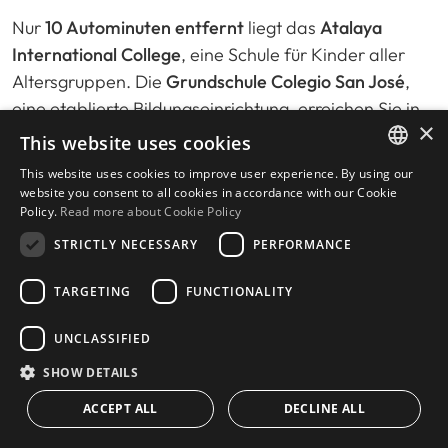
Nur
10 Autominuten entfernt
liegt das
Atalaya
International College
, eine Schule für Kinder aller
Altersgruppen. Die
Grundschule Colegio San José
,
eine etablierte Bildungseinrichtung, erreichen Sie in
×
nur
7 Minuten
. Das
Laude San Pedro International
This website uses cookies
College
, das ebenfalls alle Altersstufen betreut, ist
12
This website uses cookies to improve user experience. By using our
Minuten
entfernt.
Aloha College
und
Swans
ENGLISH
website you consent to all cookies in accordance with our Cookie
Policy.
Read more about Cookie Policy
International School
befinden sich in
16 bzw. 20
SPANISH
Minuten
Entfernung.
STRICTLY NECESSARY
PERFORMANCE
Für Familien, die eine
öffentliche Schule
bevorzugen,
TARGETING
FUNCTIONALITY
liegt die
nächstgelegene staatliche Schule in
Cancelada
nur
8 Minuten
entfernt. Am nächsten ist
UNCLASSIFIED
jedoch die
Atlas American School
, die nur
6
SHOW DETAILS
Autominuten
von Torre Bermeja entfernt ist.
ACCEPT ALL
DECLINE ALL
CONTACT US