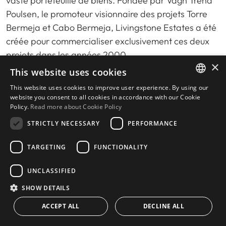
vaste portefeuille de biens. Fondée par Vagn Trend
Poulsen, le promoteur visionnaire des projets Torre
Bermeja et Cabo Bermeja, Livingstone Estates a été
créée pour commercialiser exclusivement ces deux
projets dans les années 2000.
×
This website uses cookies
Grâce à son historique exemplaire et sa
This website uses cookies to improve user experience. By using our
connaissance approfondie du marché, l’agence a su
ENGLISH
website you consent to all cookies in accordance with our Cookie
instaurer une relation de confiance avec les
Policy.
Read more about Cookie Policy
SPANISH
propriétaires historiques comme avec les nouveaux
STRICTLY NECESSARY
PERFORMANCE
acquéreurs, consolidant ainsi son rôle de partenaire
immobilier de référence à Torre Bermeja.
TARGETING
FUNCTIONALITY
Située à seulement 3 minutes à pied de Torre
UNCLASSIFIED
Bermeja
, Livingstone Estates propose un service
SHOW DETAILS
rapide et personnalisé, répondant aux besoins
dynamiques des acheteurs et locataires. Cette
ACCEPT ALL
DECLINE ALL
CONTACT US
proximité permet à l’agence d’être au cœur du