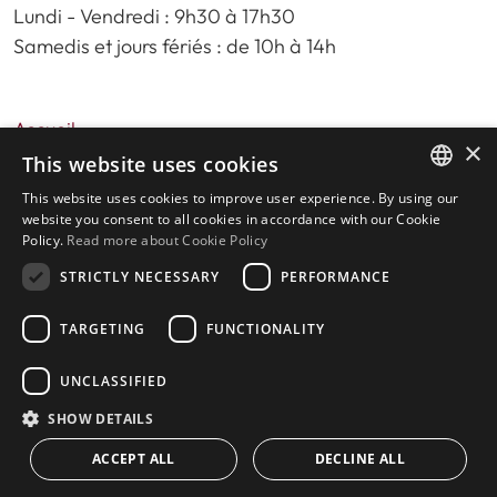
Lundi - Vendredi : 9h30 à 17h30
Samedis et jours fériés : de 10h à 14h
Accueil
×
Recherche de propriété
This website uses cookies
Veuillez nous évaluer
This website uses cookies to improve user experience. By using our
ENGLISH
politique de confidentialité
website you consent to all cookies in accordance with our Cookie
Policy.
Read more about Cookie Policy
Politique relative aux cookies
SPANISH
STRICTLY NECESSARY
PERFORMANCE
TARGETING
FUNCTIONALITY
© 2026
Livingstone Estates
-
UNCLASSIFIED
Construit par
inmoba.com
SHOW DETAILS
ACCEPT ALL
DECLINE ALL
CONTACT US