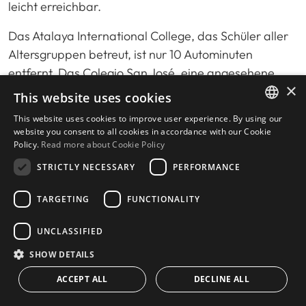
leicht erreichbar.
Das Atalaya International College, das Schüler aller
Altersgruppen betreut, ist nur 10 Autominuten
entfernt. Das Colegio San José, eine angesehene
×
Grundschule, befindet sich nur 7 Minuten entfernt.
This website uses cookies
Eine 12-minütige Fahrt bringt Sie zum Laude San
This website uses cookies to improve user experience. By using our
Pedro International College, das Schüler aller
ENGLISH
website you consent to all cookies in accordance with our Cookie
Altersstufen aufnimmt.
Policy.
Read more about Cookie Policy
SPANISH
STRICTLY NECESSARY
PERFORMANCE
Zusätzlich sind das Aloha College und die Swans
International School in 16 bzw. 20 Minuten
TARGETING
FUNCTIONALITY
erreichbar. Für Familien, die eine öffentliche Schule
bevorzugen, liegt die Schule in Cancelada nur 8
UNCLASSIFIED
Minuten entfernt. Besonders hervorzuheben ist das
SHOW DETAILS
Atlas American School, die mit nur 6 Minuten Fahrzeit
ACCEPT ALL
DECLINE ALL
die nächstgelegene Option ist.
CONTACT US