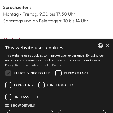
Sprechzeiten:
Montag - Freitag: 9.30 bis 17.30 Uhr
Samstags und an Feiertagen: 10 bis 14 Uhr
Startseite
×
Immobiliensuche
This website uses cookies
Bitte bewerten Sie uns
This website uses cookies to improve user experience. By using our
ENGLISH
Datenschutzrichtlinie
website you consent to all cookies in accordance with our Cookie
Policy.
Read more about Cookie Policy
Cookies-Richtlinie
SPANISH
STRICTLY NECESSARY
PERFORMANCE
TARGETING
FUNCTIONALITY
© 2026
Livingstone Estates
-
UNCLASSIFIED
Gebaut von
inmoba.com
SHOW DETAILS