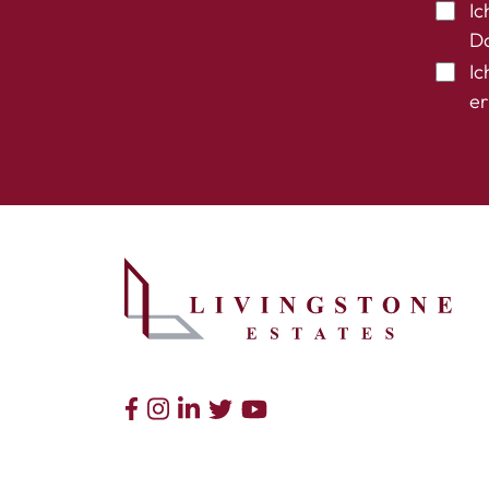
Ic
Da
Ic
er