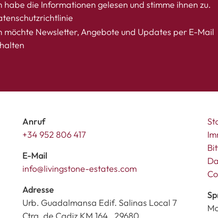
h habe die Informationen gelesen und stimme ihnen zu.
tenschutzrichtlinie
h möchte Newsletter, Angebote und Updates per E-Mail
halten
Anruf
St
+34 952 806 417
Im
Bi
E-Mail
Da
info@livingstone-estates.com
Co
Adresse
Sp
Urb. Guadalmansa Edif. Salinas Local 7
Mo
Ctra. de Cadiz KM 164 , 29680