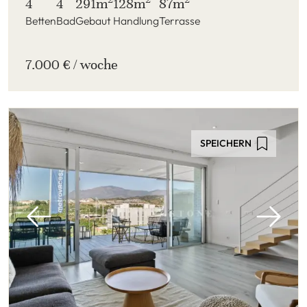
4
4
291m
128m
87m
Betten
Bad
Gebaut
Handlung
Terrasse
7.000 € / woche
SPEICHERN