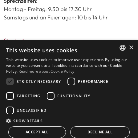
Sprechzeiten:
Montag - Freitag: 9.30 bis 17.30 Uhr
Samstags und an Feiertagen: 10 bis 14 Uhr
Startseite
×
Immobiliensuche
This website uses cookies
Bitte bewerten Sie uns
This website uses cookies to improve user experience. By using our
ENGLISH
Datenschutzrichtlinie
website you consent to all cookies in accordance with our Cookie
Policy.
Read more about Cookie Policy
Cookies-Richtlinie
SPANISH
STRICTLY NECESSARY
PERFORMANCE
TARGETING
FUNCTIONALITY
© 2026
Livingstone Estates
-
UNCLASSIFIED
Gebaut von
inmoba.com
SHOW DETAILS
ACCEPT ALL
DECLINE ALL
CONTACT US