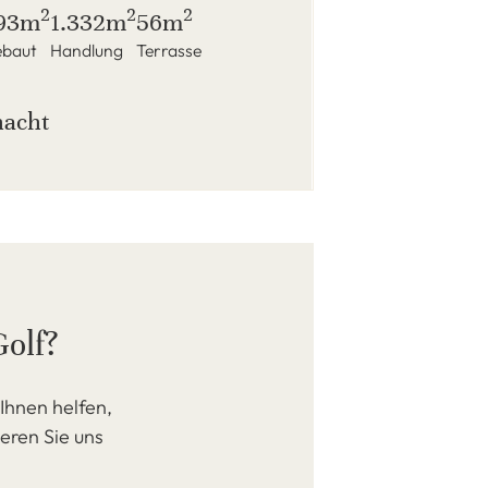
2
2
2
93m
1.332m
56m
baut
Handlung
Terrasse
 nacht
Golf?
Ihnen helfen,
ieren Sie uns