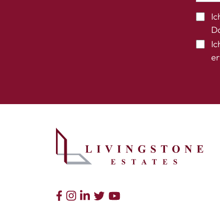
Ic
Da
Ic
er