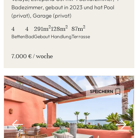
Badezimmer, gebaut in 2023 und hat Pool
(privat), Garage (privat)
2
2
2
4
4
291m
128m
87m
Betten
Bad
Gebaut
Handlung
Terrasse
7.000 € / woche
SPEICHERN