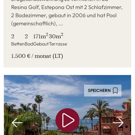
Resina Golf, Estepona Ost mit 2 Schlafzimmer,
2 Badezimmer, gebaut in 2006 und hat Pool
(gemeinschaftlich), ...
2
2
2
2
171m
30m
Betten
Bad
Gebaut
Terrasse
1.500 € / monat (LT)
SPEICHERN