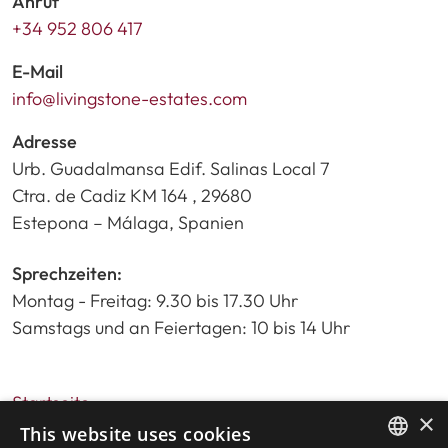
Anruf
+34 952 806 417
E-Mail
info@livingstone-estates.com
Adresse
Urb. Guadalmansa Edif. Salinas Local 7
Ctra. de Cadiz KM 164 , 29680
Estepona – Málaga, Spanien
Sprechzeiten:
Montag - Freitag: 9.30 bis 17.30 Uhr
Samstags und an Feiertagen: 10 bis 14 Uhr
Startseite
×
Immobiliensuche
This website uses cookies