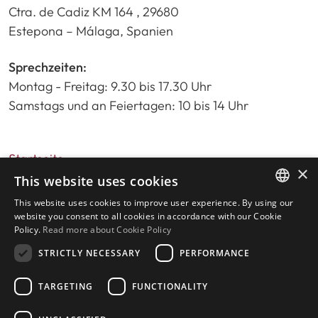
Ctra. de Cadiz KM 164 , 29680
Estepona – Málaga, Spanien
Sprechzeiten:
Montag - Freitag: 9.30 bis 17.30 Uhr
Samstags und an Feiertagen: 10 bis 14 Uhr
Startseite
×
Immobiliensuche
This website uses cookies
Bitte bewerten Sie uns
This website uses cookies to improve user experience. By using our
ENGLISH
Datenschutzrichtlinie
website you consent to all cookies in accordance with our Cookie
Policy.
Read more about Cookie Policy
Cookies-Richtlinie
SPANISH
STRICTLY NECESSARY
PERFORMANCE
TARGETING
FUNCTIONALITY
© 2026
Livingstone Estates
-