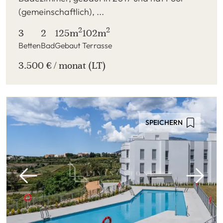
(gemeinschaftlich), ...
2
2
3
2
125m
102m
Betten
Bad
Gebaut
Terrasse
3.500 € / monat (LT)
SPEICHERN