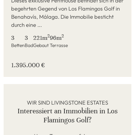
Dieses exklusive Penthouse befindet sich in der
begehrten Gegend von Los Flamingos Golf in
Benahavís, Málaga. Die Immobilie besticht
durch eine ...
2
2
3
3
221m
96m
Betten
Bad
Gebaut
Terrasse
1.395.000 €
WIR SIND LIVINGSTONE ESTATES
Interessiert an Immobilien in Los
Flamingos Golf?