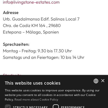
info@livingstone-estates.com
Adresse
Urb. Guadalmansa Edif. Salinas Local 7
Ctra. de Cadiz KM 164 , 29680
Estepona – Málaga, Spanien
Sprechzeiten:
Montag - Freitag: 9.30 bis 17.30 Uhr
Samstags und an Feiertagen: 10 bis 14 Uhr
Startseite
×
Immobiliensuche
This website uses cookies
Bitte bewerten Sie uns
This website uses cookies to improve user experience. By using our
ENGLISH
Datenschutzrichtlinie
website you consent to all cookies in accordance with our Cookie
Policy.
Read more about Cookie Policy
Cookies-Richtlinie
SPANISH
STRICTLY NECESSARY
PERFORMANCE