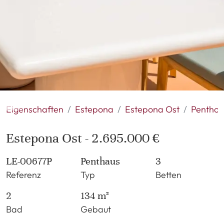
Eigenschaften
Estepona
Estepona Ost
Penthou
Estepona Ost - 2.695.000 €
LE-00677P
Penthaus
3
Referenz
Typ
Betten
2
134 m²
Bad
Gebaut