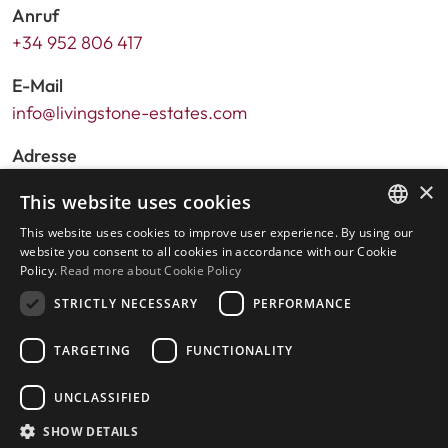
Anruf
+34 952 806 417
E-Mail
info@livingstone-estates.com
Adresse
Urb. Guadalmansa Edif. Salinas Local 7
×
This website uses cookies
Ctra. de Cadiz KM 164 , 29680
This website uses cookies to improve user experience. By using our
Estepona – Málaga, Spanien
ENGLISH
website you consent to all cookies in accordance with our Cookie
Policy.
Read more about Cookie Policy
SPANISH
Sprechzeiten:
STRICTLY NECESSARY
PERFORMANCE
Montag - Freitag: 9.30 bis 17.30 Uhr
Samstags und an Feiertagen: 10 bis 14 Uhr
TARGETING
FUNCTIONALITY
UNCLASSIFIED
Startseite
SHOW DETAILS
Immobiliensuche