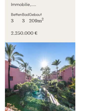
Immobilie,....
Betten
Bad
Gebaut
2
3
3
209m
2.250.000 €