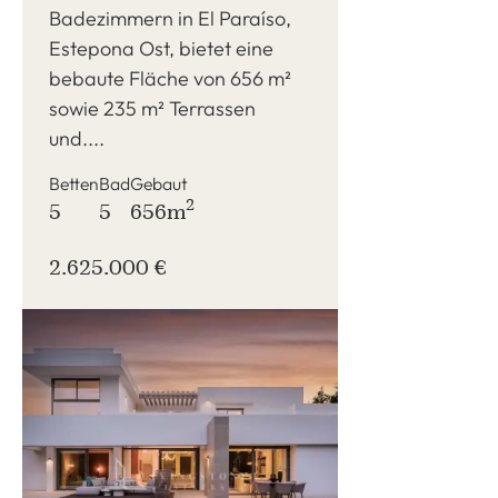
Badezimmern in El Paraíso,
Estepona Ost, bietet eine
bebaute Fläche von 656 m²
sowie 235 m² Terrassen
und....
Betten
Bad
Gebaut
2
5
5
656m
2.625.000 €