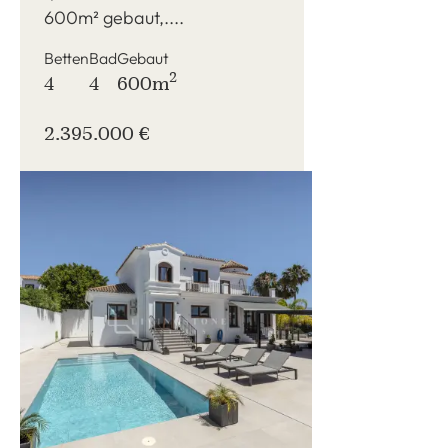
600m² gebaut,....
Betten
Bad
Gebaut
2
4
4
600m
2.395.000 €