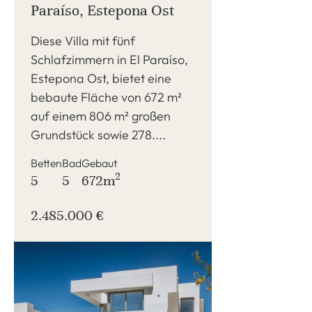
Paraíso, Estepona Ost
Diese Villa mit fünf
Schlafzimmern in El Paraíso,
Estepona Ost, bietet eine
bebaute Fläche von 672 m²
auf einem 806 m² großen
Grundstück sowie 278....
Betten
Bad
Gebaut
2
5
5
672m
2.485.000 €