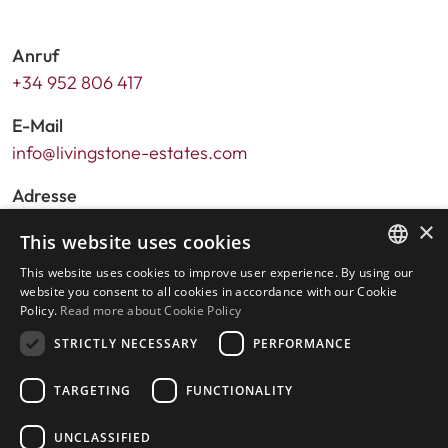
Anruf
+34 952 806 417
E-Mail
info@livingstone-estates.com
Adresse
Urb. Guadalmansa Edif. Salinas Local 7
×
This website uses cookies
Ctra. de Cadiz KM 164 , 29680
This website uses cookies to improve user experience. By using our
Estepona – Málaga, Spanien
ENGLISH
website you consent to all cookies in accordance with our Cookie
Policy.
Read more about Cookie Policy
SPANISH
Sprechzeiten:
STRICTLY NECESSARY
PERFORMANCE
Montag - Freitag: 9.30 bis 17.30 Uhr
Samstags und an Feiertagen: 10 bis 14 Uhr
TARGETING
FUNCTIONALITY
UNCLASSIFIED