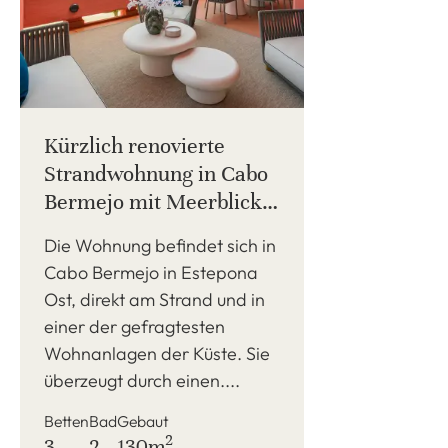
Kürzlich renovierte
Strandwohnung in Cabo
Bermejo mit Meerblick,
großer Terrasse und drei
Die Wohnung befindet sich in
Schlafzimmern in
Cabo Bermejo in Estepona
geschlossener
Ost, direkt am Strand und in
Wohnanlage.
einer der gefragtesten
Wohnanlagen der Küste. Sie
überzeugt durch einen....
Betten
Bad
Gebaut
2
3
2
130m