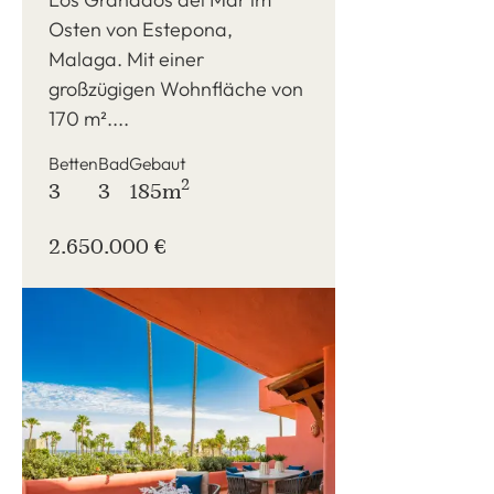
Osten von Estepona,
Malaga. Mit einer
großzügigen Wohnfläche von
170 m²....
Betten
Bad
Gebaut
2
3
3
185m
2.650.000 €