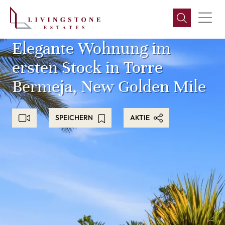
Elegante Wohnung im
ersten Stock in Torre
Bermeja, New Golden Mile
SPEICHERN
AKTIE