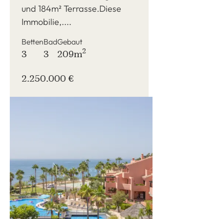
und 184m² Terrasse.Diese
Immobilie,....
Betten
Bad
Gebaut
2
3
3
209m
2.250.000 €