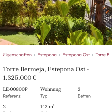
Eigenschaften
Estepona
Estepona Ost
Torre B
Torre Bermeja, Estepona Ost -
1.325.000 €
LE-00800P
Wohnung
2
Referenz
Typ
Betten
2
142 m²