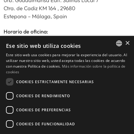
Urb. Guadalmansa Edif. Salinas Local 7
Ctra. de Cadiz KM 164 , 29680
Estepona – Málaga, Spain
Horario de oficina:
De lunes a viernes de 9:30am a 17:30pm
×
Ese sitio web utiliza cookies
Sábados y festivos de 10:00am a 14:00pm
Este sitio web usa cookies para mejorar la experiencia del usuario. Al
ENGLISH
utilizar nuestro sitio web, usted acepta todas las cookies de acuerdo
con nuestra Política de cookies.
Más información sobre la política de
Inicio
SPANISH
cookies
Buscador de propiedades
COOKIES ESTRICTAMENTE NECESARIAS
Escribir reseña
Política de privacidad
COOKIES DE RENDIMIENTO
Política de cookies
COOKIES DE PREFERENCIAS
COOKIES DE FUNCIONALIDAD