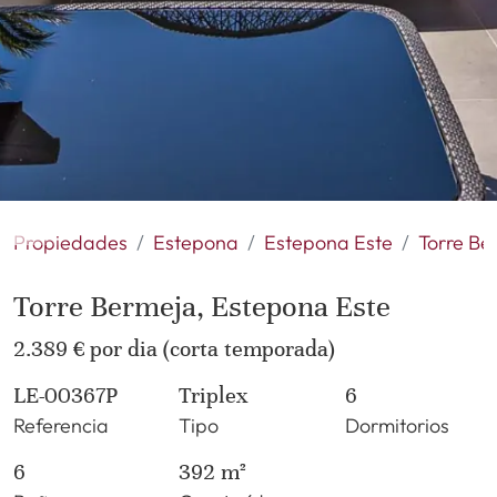
Propiedades
Estepona
Estepona Este
Torre Be
Torre Bermeja, Estepona Este
2.389 € por dia (corta temporada)
LE-00367P
Triplex
6
Referencia
Tipo
Dormitorios
6
392 m²