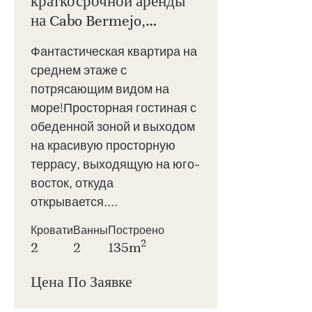
краткосрочной аренды
на Cabo Bermejo,
Восточная Эстепона
Фантастическая квартира на
среднем этаже с
потрясающим видом на
море!Просторная гостиная с
обеденной зоной и выходом
на красивую просторную
террасу, выходящую на юго-
восток, откуда
открывается....
Кровати
Ванны
Построено
2
2
2
135m
Цена По Заявке