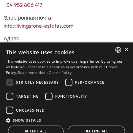
+34 952 806 417
Электронная почта
info@livingstone-estates.com
Адрес
Urb. Guadalmansa Edif. Salinas Local 7
×
This website uses cookies
Ctra. de Cadiz KM 164 , 29680
This website uses cookies to improve user experience. By using our
Эстепона – Малага, Испания
ENGLISH
website you consent to all cookies in accordance with our Cookie
Policy.
Read more about Cookie Policy
SPANISH
Часы работы офиса:
STRICTLY NECESSARY
PERFORMANCE
Понедельник - пятница: с 9:30 до 17:30
Суббота и праздничные дни: с 10:00 до 14:00.
TARGETING
FUNCTIONALITY
UNCLASSIFIED
Главная
SHOW DETAILS
Поиск недвижимости
Пожалуйста, оставьте отзыв о нас
ACCEPT ALL
DECLINE ALL