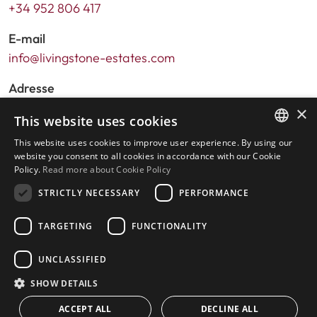
+34 952 806 417
E-mail
info@livingstone-estates.com
Adresse
Urb. Guadalmansa Edif. Salinas Local 7
×
This website uses cookies
Ctra. de Cadiz KM 164 , 29680
This website uses cookies to improve user experience. By using our
Estepona – Malaga, Espagne
ENGLISH
website you consent to all cookies in accordance with our Cookie
Policy.
Read more about Cookie Policy
SPANISH
Heures d'ouverture :
STRICTLY NECESSARY
PERFORMANCE
Lundi - Vendredi : 9h30 à 17h30
Samedis et jours fériés : de 10h à 14h
TARGETING
FUNCTIONALITY
UNCLASSIFIED
Accueil
SHOW DETAILS
Recherche de propriété
Veuillez nous évaluer
ACCEPT ALL
DECLINE ALL