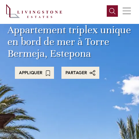
Appartement triplex unique
en bord de mer à Torre
Bermeja, Estepona
APPLIQUER
PARTAGER