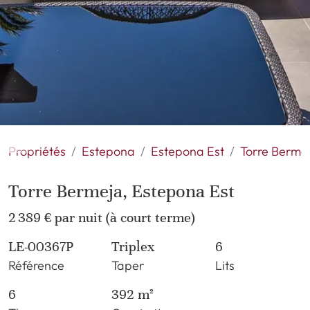
Propriétés
Estepona
Estepona Est
Torre Berme
Torre Bermeja, Estepona Est
2 389 € par nuit (à court terme)
LE-00367P
Triplex
6
Référence
Taper
Lits
6
392 m²