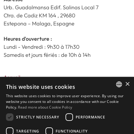
Urb. Guadalmansa Edif. Salinas Local 7
Ctra. de Cadiz KM 164 , 29680
Estepona – Malaga, Espagne
Heures d'ouverture :
Lundi - Vendredi : 9h30 à 17h30
Samedis et jours fériés : de 10h à 14h
Accueil
×
Recherche de propriété
This website uses cookies
Veuillez nous évaluer
This website uses cookies to improve user experience. By using our
ENGLISH
politique de confidentialité
website you consent to all cookies in accordance with our Cookie
Policy.
Read more about Cookie Policy
Politique relative aux cookies
SPANISH
STRICTLY NECESSARY
PERFORMANCE
TARGETING
FUNCTIONALITY