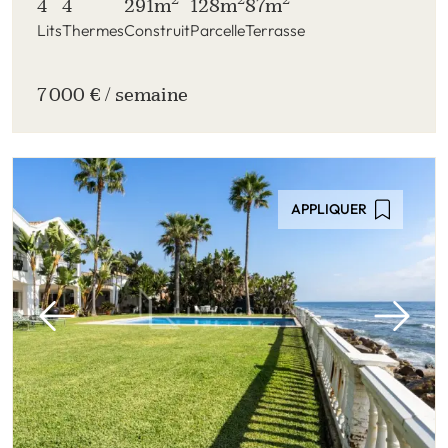
4
4
291m
128m
87m
Lits
Thermes
Construit
Parcelle
Terrasse
7 000 € / semaine
APPLIQUER