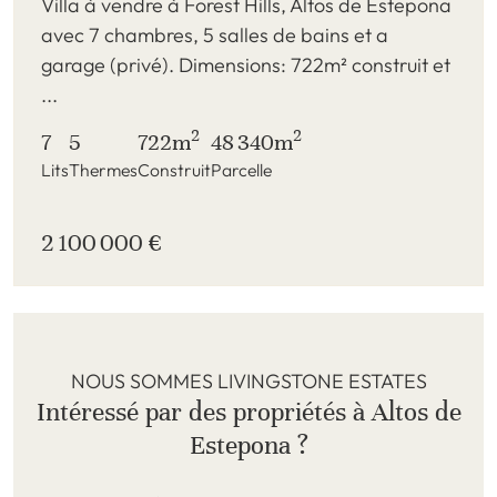
Villa à vendre à Forest Hills, Altos de Estepona
avec 7 chambres, 5 salles de bains et a
garage (privé). Dimensions: 722m² construit et
...
2
2
7
5
722m
48 340m
Lits
Thermes
Construit
Parcelle
2 100 000 €
NOUS SOMMES LIVINGSTONE ESTATES
Intéressé par des propriétés à Altos de
Estepona ?