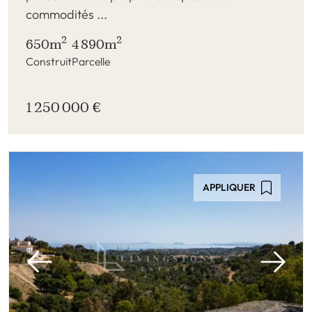
commodités ...
2
2
650m
4 890m
Construit
Parcelle
1 250 000 €
APPLIQUER