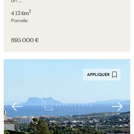
un ...
2
4 124m
Parcelle
695 000 €
APPLIQUER