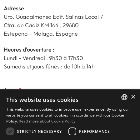
Adresse
Urb. Guadalmansa Edif. Salinas Local 7
Ctra. de Cadiz KM 164 , 29680
Estepona – Malaga, Espagne
Heures d'ouverture :
Lundi - Vendredi : 9h30 à 17h30
Samedis et jours fériés : de 10h à 14h
Accueil
×
Recherche de propriété
This website uses cookies
Veuillez nous évaluer
This website uses cookies to improve user experience. By using our
ENGLISH
politique de confidentialité
website you consent to all cookies in accordance with our Cookie
Policy.
Read more about Cookie Policy
Politique relative aux cookies
SPANISH
STRICTLY NECESSARY
PERFORMANCE