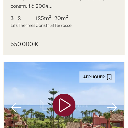
construit à 2004...
2
2
3
2
125m
20m
Lits
Thermes
Construit
Terrasse
550 000 €
APPLIQUER