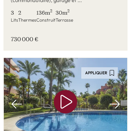
(communautaire), garage et ...
2
2
3
2
136m
30m
Lits
Thermes
Construit
Terrasse
730 000 €
APPLIQUER