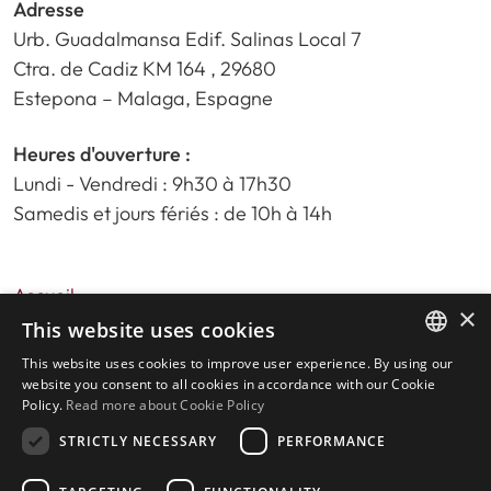
Adresse
Urb. Guadalmansa Edif. Salinas Local 7
Ctra. de Cadiz KM 164 , 29680
Estepona – Malaga, Espagne
Heures d'ouverture :
Lundi - Vendredi : 9h30 à 17h30
Samedis et jours fériés : de 10h à 14h
Accueil
×
Recherche de propriété
This website uses cookies
Veuillez nous évaluer
This website uses cookies to improve user experience. By using our
ENGLISH
politique de confidentialité
website you consent to all cookies in accordance with our Cookie
Policy.
Read more about Cookie Policy
Politique relative aux cookies
SPANISH
STRICTLY NECESSARY
PERFORMANCE