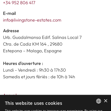
+34 952 806 417
E-mail
info@livingstone-estates.com
Adresse
Urb. Guadalmansa Edif. Salinas Local 7
Ctra. de Cadiz KM 164 , 29680
Estepona – Malaga, Espagne
Heures d'ouverture :
Lundi - Vendredi : 9h30 à 17h30
Samedis et jours fériés : de 10h à 14h
Accueil
×
Recherche de propriété
This website uses cookies
Veuillez nous évaluer
This website uses cookies to improve user experience. By using our