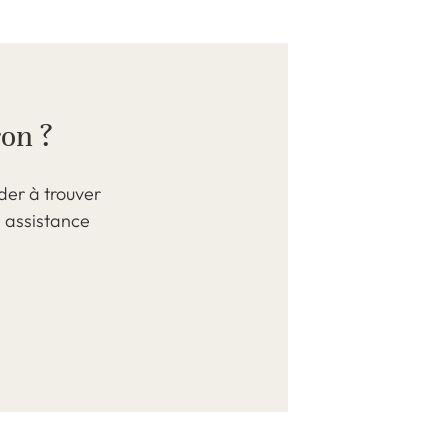
ron ?
der à trouver
e assistance