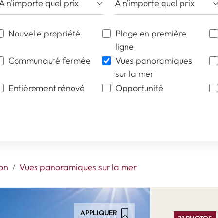
À n'importe quel prix
À n'importe quel prix
Nouvelle propriété
Plage en première
ligne
Communauté fermée
Vues panoramiques
sur la mer
Entièrement rénové
Opportunité
on
Vues panoramiques sur la mer
APPLIQUER