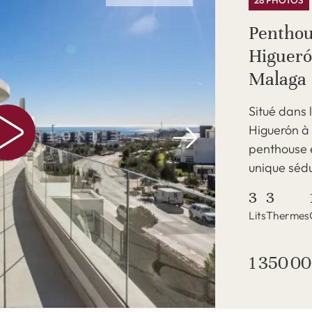
28 PHOTOS
Penthou
Higueró
Malaga
Situé dans 
Higuerón à
penthouse 
unique sédu
3
3
Lits
Thermes
1 350 00