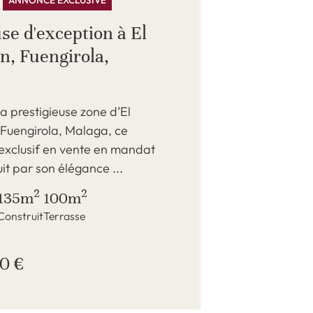
ANNONCE EXCLUSIVE
se d'exception à El
n, Fuengirola,
la prestigieuse zone d’El
 Fuengirola, Malaga, ce
exclusif en vente en mandat
it par son élégance ...
2
2
135m
100m
Construit
Terrasse
0 €