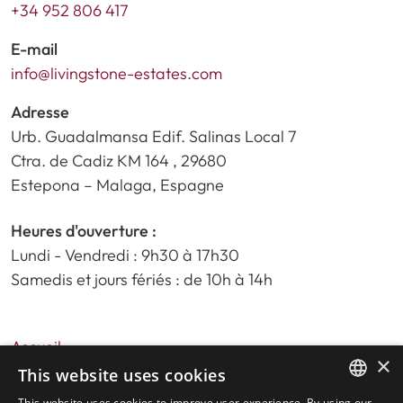
+34 952 806 417
E-mail
info@livingstone-estates.com
Adresse
Urb. Guadalmansa Edif. Salinas Local 7
Ctra. de Cadiz KM 164 , 29680
Estepona – Malaga, Espagne
Heures d'ouverture :
Lundi - Vendredi : 9h30 à 17h30
Samedis et jours fériés : de 10h à 14h
Accueil
×
Recherche de propriété
This website uses cookies
Veuillez nous évaluer
This website uses cookies to improve user experience. By using our