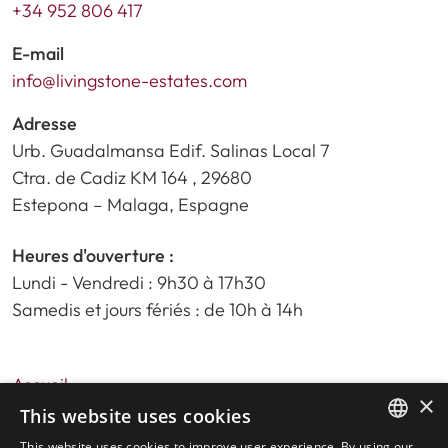
+34 952 806 417
E-mail
info@livingstone-estates.com
Adresse
Urb. Guadalmansa Edif. Salinas Local 7
Ctra. de Cadiz KM 164 , 29680
Estepona – Malaga, Espagne
Heures d'ouverture :
Lundi - Vendredi : 9h30 à 17h30
Samedis et jours fériés : de 10h à 14h
Accueil
×
Recherche de propriété
This website uses cookies
Veuillez nous évaluer
This website uses cookies to improve user experience. By using our