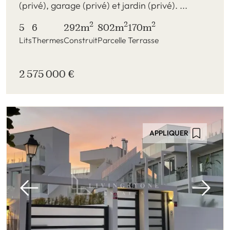
(privé), garage (privé) et jardin (privé). ...
2
2
2
5
6
292m
802m
170m
Lits
Thermes
Construit
Parcelle
Terrasse
2 575 000 €
APPLIQUER