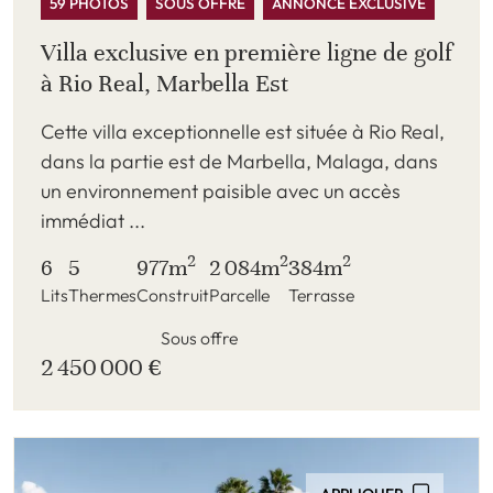
59 PHOTOS
SOUS OFFRE
ANNONCE EXCLUSIVE
Villa exclusive en première ligne de golf
à Rio Real, Marbella Est
Cette villa exceptionnelle est située à Rio Real,
dans la partie est de Marbella, Malaga, dans
un environnement paisible avec un accès
immédiat ...
2
2
2
6
5
977m
2 084m
384m
Lits
Thermes
Construit
Parcelle
Terrasse
Sous offre
2 450 000 €