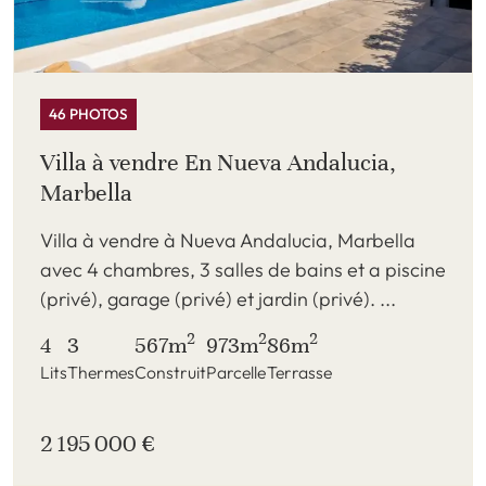
46 PHOTOS
Villa à vendre En Nueva Andalucia,
Marbella
Villa à vendre à Nueva Andalucia, Marbella
avec 4 chambres, 3 salles de bains et a piscine
(privé), garage (privé) et jardin (privé). ...
2
2
2
4
3
567m
973m
86m
Lits
Thermes
Construit
Parcelle
Terrasse
2 195 000 €