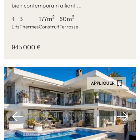
bien contemporain alliant ...
2
2
4
3
177m
60m
Lits
Thermes
Construit
Terrasse
945 000 €
APPLIQUER