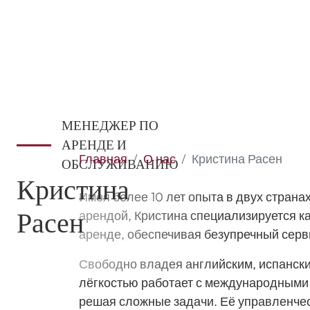
МЕНЕДЖЕР ПО
АРЕНДЕ И
Главная
О нас
Кристина Расен
ОБСЛУЖИВАНИЮ
Кристина
Имея более 10 лет опыта в двух стран
арендой, Кристина специализируется ка
Расен
аренде, обеспечивая безупречный серв
Свободно владея английским, испански
лёгкостью работает с международными
решая сложные задачи. Её управленче