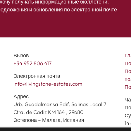
 хочу получать информационные бюллетени,
редложения и обновления по электронной почте
Вызов
Гл
+34 952 806 417
По
По
Электронная почта
по
info@livingstone-estates.com
По
Адрес
Ча
Urb. Guadalmansa Edif. Salinas Local 7
По
Ctra. de Cadiz KM 164 , 29680
Су
Эстепона – Малага, Испания
14