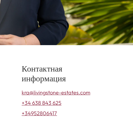
Контактная
информация
kra@livingstone-estates.com
+34 638 843 625
+34952806417