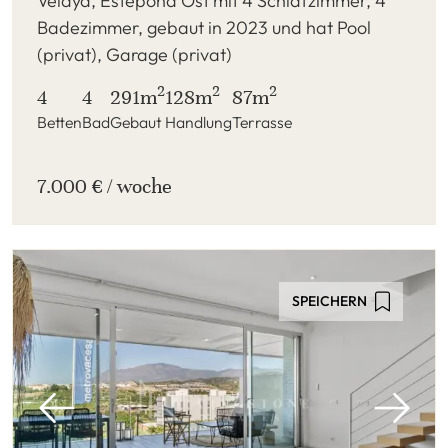
Velaya, Estepona Ost mit 4 Schlafzimmer, 4
Badezimmer, gebaut in 2023 und hat Pool
(privat), Garage (privat)
2
2
2
4
4
291m
128m
87m
Betten
Bad
Gebaut
Handlung
Terrasse
7.000 € / woche
SPEICHERN