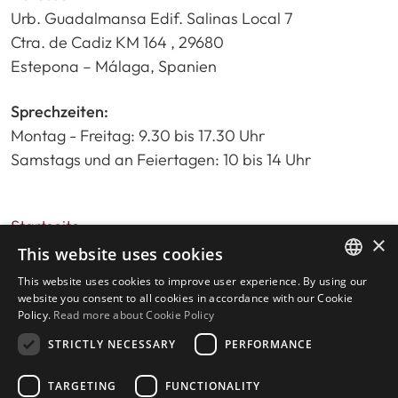
Urb. Guadalmansa Edif. Salinas Local 7
Ctra. de Cadiz KM 164 , 29680
Estepona – Málaga, Spanien
Sprechzeiten:
Montag - Freitag: 9.30 bis 17.30 Uhr
Samstags und an Feiertagen: 10 bis 14 Uhr
Startseite
×
Immobiliensuche
This website uses cookies
Bitte bewerten Sie uns
This website uses cookies to improve user experience. By using our
ENGLISH
Datenschutzrichtlinie
website you consent to all cookies in accordance with our Cookie
Policy.
Read more about Cookie Policy
Cookies-Richtlinie
SPANISH
STRICTLY NECESSARY
PERFORMANCE
TARGETING
FUNCTIONALITY