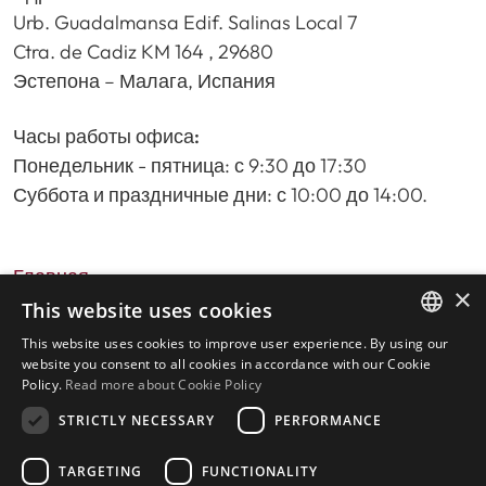
Urb. Guadalmansa Edif. Salinas Local 7
Ctra. de Cadiz KM 164 , 29680
Эстепона – Малага, Испания
Часы работы офиса:
Понедельник - пятница: с 9:30 до 17:30
Суббота и праздничные дни: с 10:00 до 14:00.
Главная
×
Поиск недвижимости
This website uses cookies
Пожалуйста, оставьте отзыв о нас
This website uses cookies to improve user experience. By using our
ENGLISH
политика конфиденциальности
website you consent to all cookies in accordance with our Cookie
Policy.
Read more about Cookie Policy
Политика использования файлов cookie
SPANISH
STRICTLY NECESSARY
PERFORMANCE
TARGETING
FUNCTIONALITY