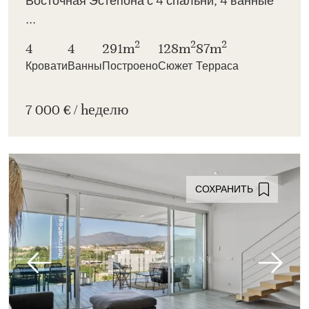
Восточная Эстепона с 4 спальни, 4 ванные
...
2
2
2
4
4
291m
128m
87m
Кровати
Ванны
Построено
Сюжет
Терраса
7 000 € / hеделю
СОХРАНИТЬ