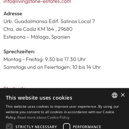
info@livingstone-estates.com
Adresse
Urb. Guadalmansa Edif. Salinas Local 7
Ctra. de Cadiz KM 164 , 29680
Estepona – Málaga, Spanien
Sprechzeiten:
Montag - Freitag: 9.30 bis 17.30 Uhr
Samstags und an Feiertagen: 10 bis 14 Uhr
Startseite
×
Immobiliensuche
This website uses cookies
Bitte bewerten Sie uns
This website uses cookies to improve user experience. By using our
ENGLISH
Datenschutzrichtlinie
website you consent to all cookies in accordance with our Cookie
Policy.
Read more about Cookie Policy
Cookies-Richtlinie
SPANISH
STRICTLY NECESSARY
PERFORMANCE