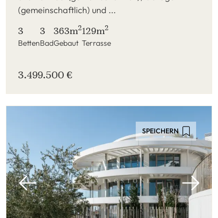
(gemeinschaftlich) und ...
2
2
3
3
363m
129m
Betten
Bad
Gebaut
Terrasse
3.499.500 €
SPEICHERN