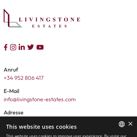
Anruf
+34 952 806 417
E-Mail
info@livingstone-estates.com
Adresse
Urb. Guadalmansa Edif. Salinas Local 7
×
This website uses cookies
Ctra. de Cadiz KM 164 , 29680
This website uses cookies to improve user experience. By using our