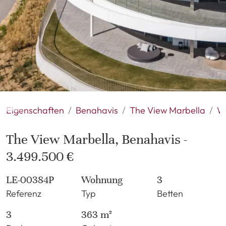
Eigenschaften
Benahavis
The View Marbella
W
The View Marbella, Benahavis -
3.499.500 €
LE-00384P
Wohnung
3
Referenz
Typ
Betten
3
363 m²