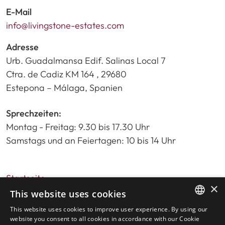
E-Mail
info@livingstone-estates.com
Adresse
Urb. Guadalmansa Edif. Salinas Local 7
Ctra. de Cadiz KM 164 , 29680
Estepona – Málaga, Spanien
Sprechzeiten:
Montag - Freitag: 9.30 bis 17.30 Uhr
Samstags und an Feiertagen: 10 bis 14 Uhr
Startseite
×
Immobiliensuche
This website uses cookies
Bitte bewerten Sie uns
This website uses cookies to improve user experience. By using our
ENGLISH
Datenschutzrichtlinie
website you consent to all cookies in accordance with our Cookie