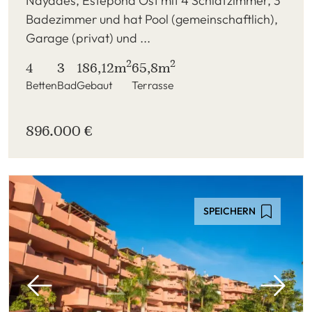
Nayades, Estepona Ost mit 4 Schlafzimmer, 3
Badezimmer und hat Pool (gemeinschaftlich),
Garage (privat) und ...
2
2
4
3
186,12m
65,8m
Betten
Bad
Gebaut
Terrasse
896.000 €
SPEICHERN