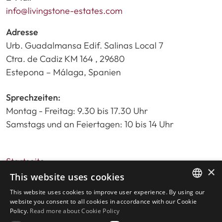
info@livingstone-estates.com
Adresse
Urb. Guadalmansa Edif. Salinas Local 7
Ctra. de Cadiz KM 164 , 29680
Estepona – Málaga, Spanien
Sprechzeiten:
Montag - Freitag: 9.30 bis 17.30 Uhr
Samstags und an Feiertagen: 10 bis 14 Uhr
Startseite
×
Immobiliensuche
This website uses cookies
Bitte bewerten Sie uns
This website uses cookies to improve user experience. By using our
ENGLISH
Datenschutzrichtlinie
website you consent to all cookies in accordance with our Cookie
Policy.
Read more about Cookie Policy
Cookies-Richtlinie
SPANISH