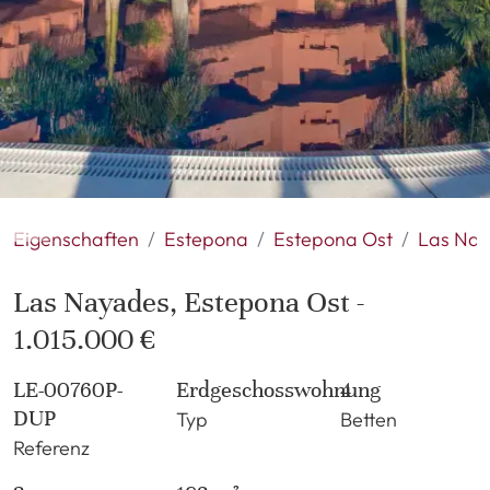
Eigenschaften
Estepona
Estepona Ost
Las Na
Las Nayades, Estepona Ost -
1.015.000 €
LE-00760P-
Erdgeschosswohnung
4
DUP
Typ
Betten
Referenz