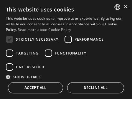
Urb. Guadalmansa Edif. Salinas Local 7
×
This website uses cookies
Ctra. de Cadiz KM 164 , 29680
This website uses cookies to improve user experience. By using our
Estepona – Málaga, Spanien
ENGLISH
website you consent to all cookies in accordance with our Cookie
Policy.
Read more about Cookie Policy
SPANISH
Sprechzeiten:
STRICTLY NECESSARY
PERFORMANCE
Montag - Freitag: 9.30 bis 17.30 Uhr
Samstags und an Feiertagen: 10 bis 14 Uhr
TARGETING
FUNCTIONALITY
UNCLASSIFIED
Startseite
SHOW DETAILS
Immobiliensuche
ACCEPT ALL
DECLINE ALL
Bitte bewerten Sie uns
CONTACT US
Datenschutzrichtlinie
Cookies-Richtlinie