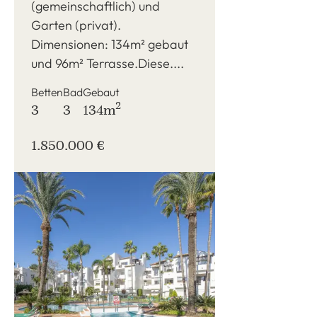
(gemeinschaftlich) und
Garten (privat).
Dimensionen: 134m² gebaut
und 96m² Terrasse.Diese....
Betten
Bad
Gebaut
2
3
3
134m
1.850.000 €