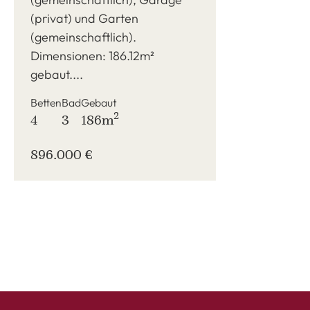
(privat) und Garten
(gemeinschaftlich).
Dimensionen: 186.12m²
gebaut....
Betten
Bad
Gebaut
2
4
3
186m
896.000 €