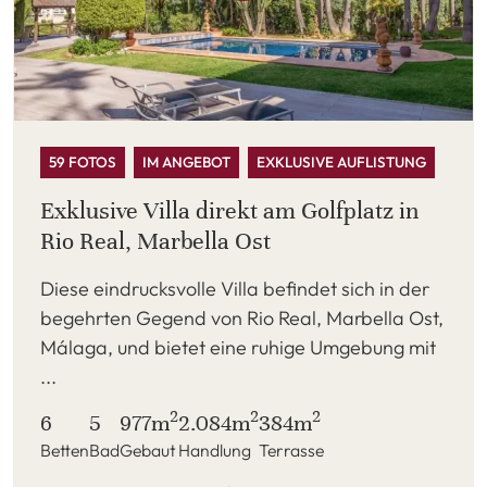
59 FOTOS
IM ANGEBOT
EXKLUSIVE AUFLISTUNG
Exklusive Villa direkt am Golfplatz in
Rio Real, Marbella Ost
Diese eindrucksvolle Villa befindet sich in der
begehrten Gegend von Rio Real, Marbella Ost,
Málaga, und bietet eine ruhige Umgebung mit
...
2
2
2
6
5
977m
2.084m
384m
Betten
Bad
Gebaut
Handlung
Terrasse