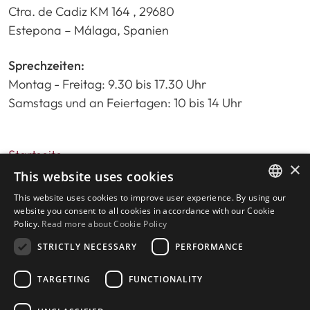
Ctra. de Cadiz KM 164 , 29680
Estepona – Málaga, Spanien
Sprechzeiten:
Montag - Freitag: 9.30 bis 17.30 Uhr
Samstags und an Feiertagen: 10 bis 14 Uhr
Startseite
×
Immobiliensuche
This website uses cookies
Bitte bewerten Sie uns
This website uses cookies to improve user experience. By using our
ENGLISH
Datenschutzrichtlinie
website you consent to all cookies in accordance with our Cookie
Policy.
Read more about Cookie Policy
Cookies-Richtlinie
SPANISH
STRICTLY NECESSARY
PERFORMANCE
TARGETING
FUNCTIONALITY
© 2026
Livingstone Estates
-