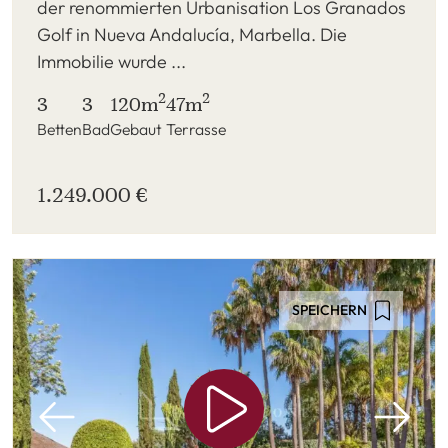
der renommierten Urbanisation Los Granados
Golf in Nueva Andalucía, Marbella. Die
Immobilie wurde ...
2
2
3
3
120m
47m
Betten
Bad
Gebaut
Terrasse
1.249.000 €
SPEICHERN