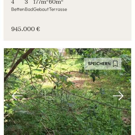
4
3
177m
60m
Betten
Bad
Gebaut
Terrasse
945.000 €
SPEICHERN