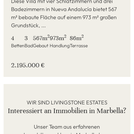
Diese Villa mit vier Schlafzimmern und drei
Badezimmern in Nueva Andalucía bietet 567
m² bebaute Fläche auf einem 973 m² großen
Grundstück, ...
2
2
2
4
3
567m
973m
86m
Betten
Bad
Gebaut
Handlung
Terrasse
2.195.000 €
WIR SIND LIVINGSTONE ESTATES
Interessiert an Immobilien in Marbella?
Unser Team aus erfahrenen