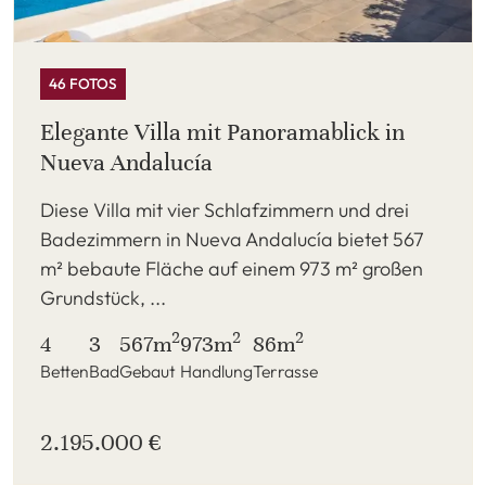
46 FOTOS
Elegante Villa mit Panoramablick in
Nueva Andalucía
Diese Villa mit vier Schlafzimmern und drei
Badezimmern in Nueva Andalucía bietet 567
m² bebaute Fläche auf einem 973 m² großen
Grundstück, ...
2
2
2
4
3
567m
973m
86m
Betten
Bad
Gebaut
Handlung
Terrasse
2.195.000 €