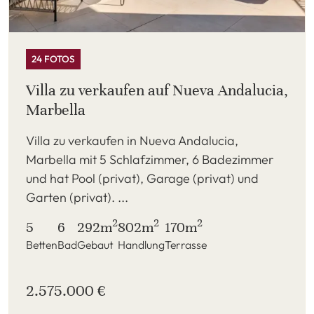
24 FOTOS
Villa zu verkaufen auf Nueva Andalucia,
Marbella
Villa zu verkaufen in Nueva Andalucia,
Marbella mit 5 Schlafzimmer, 6 Badezimmer
und hat Pool (privat), Garage (privat) und
Garten (privat). ...
2
2
2
5
6
292m
802m
170m
Betten
Bad
Gebaut
Handlung
Terrasse
2.575.000 €