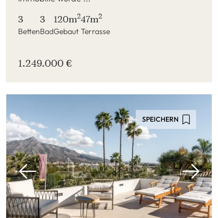
2
2
3
3
120m
47m
Betten
Bad
Gebaut
Terrasse
1.249.000 €
SPEICHERN