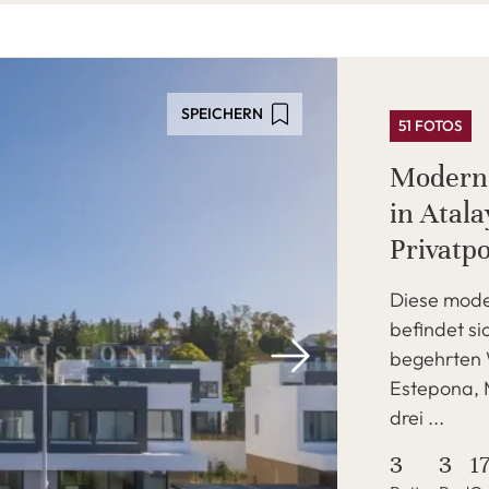
SPEICHERN
51 FOTOS
Moderne
in Atal
Privatpo
Diese mode
befindet si
begehrten 
Estepona, 
drei ...
3
3
1