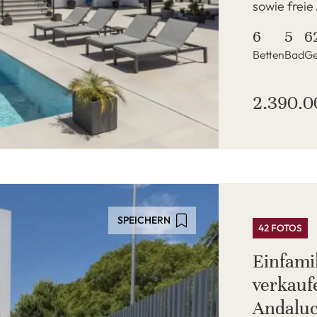
sowie freie 
6
5
6
Betten
Bad
Ge
2.390.0
SPEICHERN
42 FOTOS
Einfami
verkauf
Andaluc