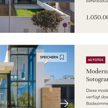
Betten
Bad
Ge
1.050.0
SPEICHERN
40 FOTOS
Moderne
Sotogra
Diese mode
verfügt üb
Badezimmer