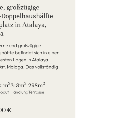
, großzügige
Doppelhaushälfte
latz in Atalaya,
na
rne und großzügige
älfte befindet sich in einer
esten Lagen in Atalaya,
st, Malaga. Das vollständig
2
2
2
81m
318m
298m
baut
Handlung
Terrasse
00 €