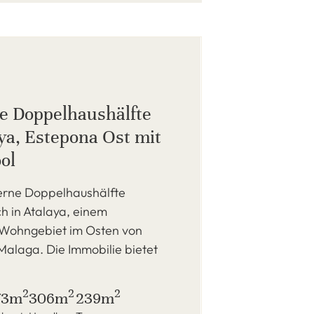
 Doppelhaushälfte
aya, Estepona Ost mit
ol
rne Doppelhaushälfte
ch in Atalaya, einem
Wohngebiet im Osten von
Malaga. Die Immobilie bietet
2
2
2
73m
306m
239m