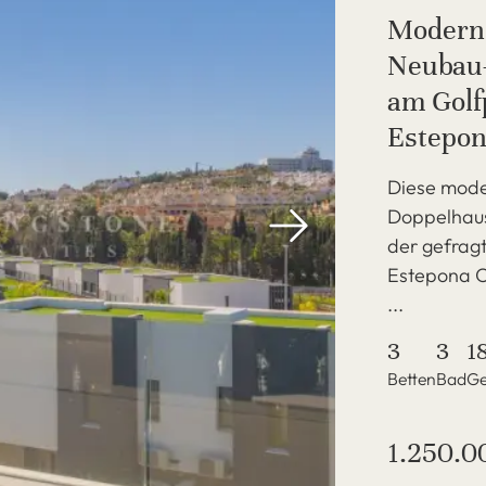
Moderne
Neubau-
am Golfp
Estepo
Diese mode
Doppelhaush
der gefragt
Estepona O
...
3
3
1
Betten
Bad
Ge
1.250.0