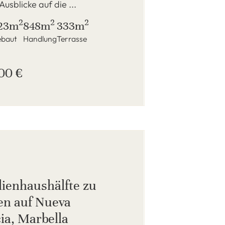
Ausblicke auf die ...
2
2
2
23m
848m
333m
baut
Handlung
Terrasse
00 €
lienhaushälfte zu
en auf Nueva
ia, Marbella