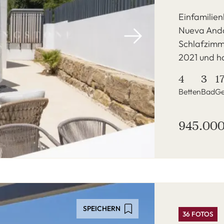
Einfamilien
Nueva Anda
Schlafzimm
2021 und ha
4
3
1
Betten
Bad
Ge
945.000
SPEICHERN
36 FOTOS