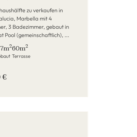
haushälfte zu verkaufen in
lucia, Marbella mit 4
er, 3 Badezimmer, gebaut in
t Pool (gemeinschaftlich), ...
2
2
77m
60m
baut
Terrasse
 €