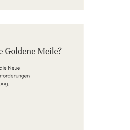
ue Goldene Meile?
 die Neue
Anforderungen
zung.