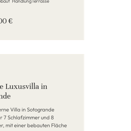
baut
Handlung
Terrasse
00 €
 Luxusvilla in
nde
rne Villa in Sotogrande
er 7 Schlafzimmer und 8
, mit einer bebauten Fläche