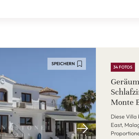
SPEICHERN
34 FOTOS
Geräumi
Schlafz
Monte B
Diese Villa
East, Malag
Proportione