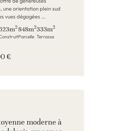
 offre de généreuses
, une orientation plein sud
es vues dégagées ...
2
2
2
623m
848m
333m
Construit
Parcelle
Terrasse
00 €
itoyenne moderne à