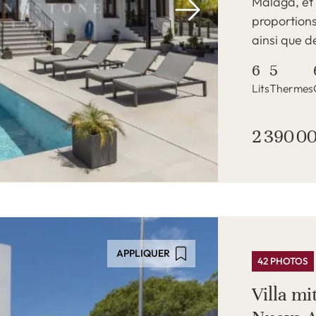
Malaga, et
proportions
ainsi que d
6
5
Lits
Thermes
2 390 0
APPLIQUER
42 PHOTOS
Villa m