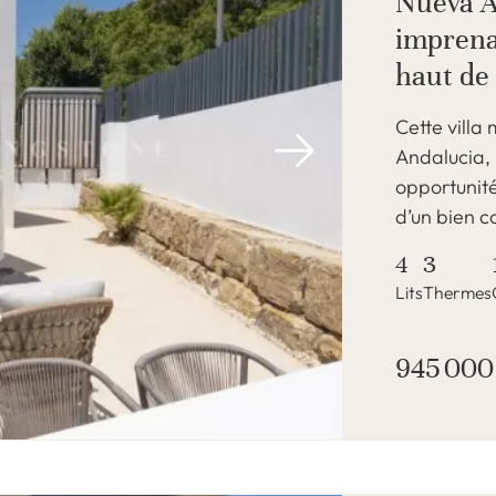
Nueva A
imprena
haut d
Cette villa
Andalucia,
opportunit
d’un bien c
4
3
Lits
Thermes
945 000