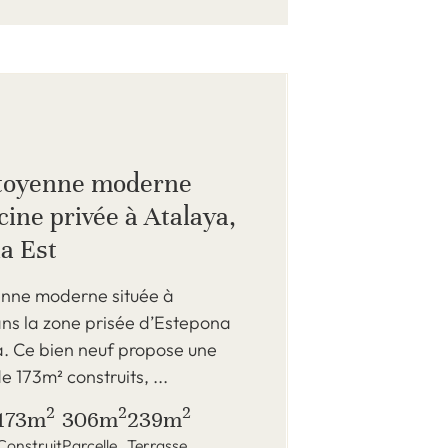
itoyenne moderne
cine privée à Atalaya,
a Est
yenne moderne située à
ns la zone prisée d’Estepona
a. Ce bien neuf propose une
e 173m² construits, ...
2
2
2
173m
306m
239m
Construit
Parcelle
Terrasse