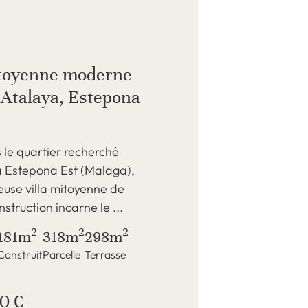
itoyenne moderne
 Atalaya, Estepona
 le quartier recherché
à Estepona Est (Malaga),
euse villa mitoyenne de
struction incarne le ...
2
2
2
181m
318m
298m
Construit
Parcelle
Terrasse
0 €