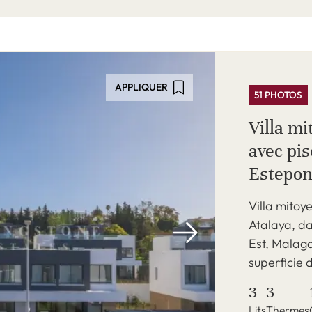
APPLIQUER
51 PHOTOS
Villa m
avec pis
Estepon
Villa mito
Atalaya, da
Est, Malag
superficie d
3
3
Lits
Thermes