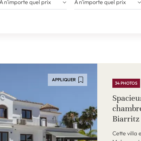
À n'importe quel prix
À n'importe quel prix
APPLIQUER
34 PHOTOS
Spacieus
chambre
Biarritz
Cette villa 