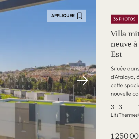
APPLIQUER
36 PHOTOS
Villa m
neuve à
Est
Située dans
d’Atalaya, 
cette spaci
nouvelle con
3
3
Lits
Thermes
1 250 00