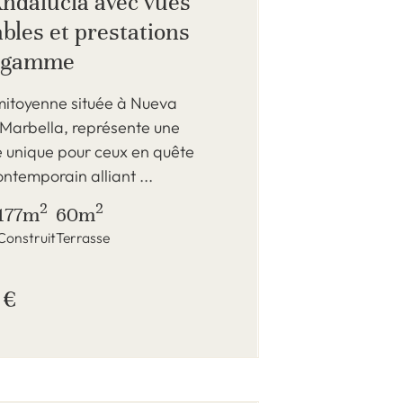
ndalucia avec vues
bles et prestations
e gamme
 mitoyenne située à Nueva
 Marbella, représente une
é unique pour ceux en quête
ontemporain alliant ...
2
2
177m
60m
Construit
Terrasse
 €