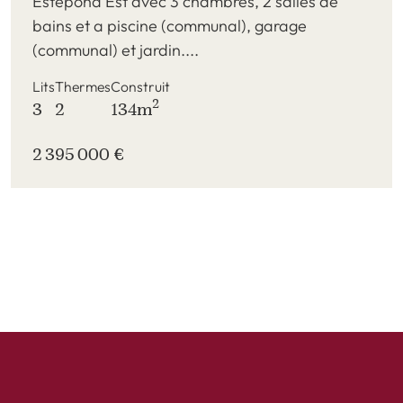
Estepona Est avec 3 chambres, 2 salles de
bains et a piscine (communal), garage
(communal) et jardin....
Lits
Thermes
Construit
2
3
2
134m
2 395 000 €