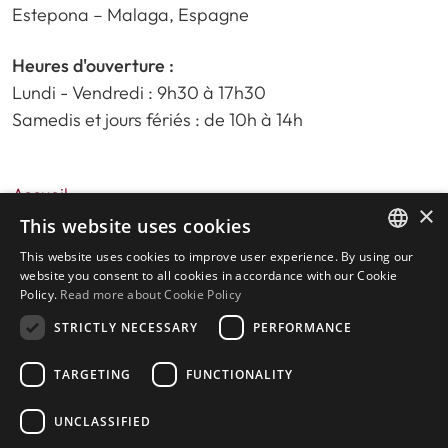
Estepona – Malaga, Espagne
Heures d'ouverture :
Lundi - Vendredi : 9h30 à 17h30
Samedis et jours fériés : de 10h à 14h
Accueil
×
Recherche de propriété
This website uses cookies
Veuillez nous évaluer
This website uses cookies to improve user experience. By using our
ENGLISH
politique de confidentialité
website you consent to all cookies in accordance with our Cookie
Policy.
Read more about Cookie Policy
Politique relative aux cookies
SPANISH
STRICTLY NECESSARY
PERFORMANCE
TARGETING
FUNCTIONALITY
© 2026
Livingstone Estates
-
UNCLASSIFIED
Construit par
inmoba.com