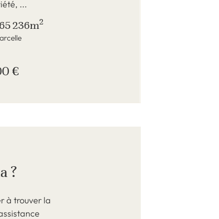
été, ...
2
165 236m
arcelle
00 €
a ?
 à trouver la
assistance