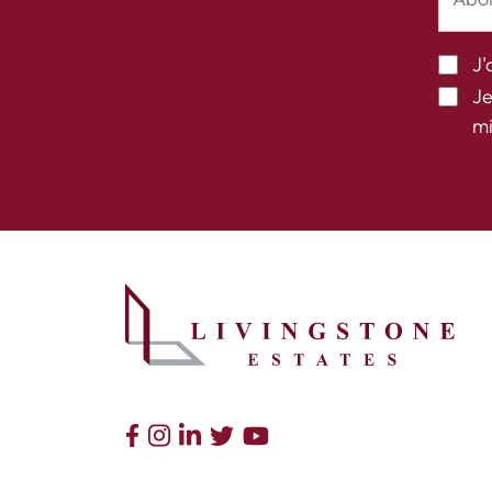
J'
Je
mi