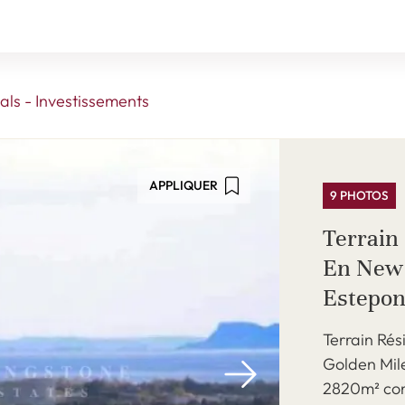
ls - Investissements
APPLIQUER
9 PHOTOS
Terrain 
En New 
Estepon
Terrain Rés
Golden Mil
2820m² cons