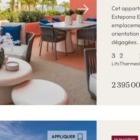
Cet appart
Estepona Es
emplacemen
orientation
dégagées. .
3
2
Lits
Thermes
2 395 0
APPLIQUER