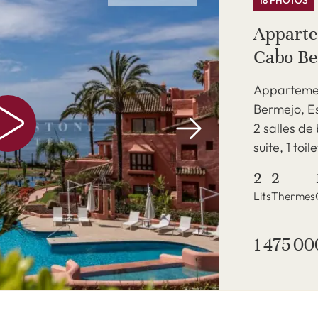
18 PHOTOS
Apparte
Cabo Be
Appartemen
Bermejo, E
2 salles de 
suite, 1 toile
2
2
Lits
Thermes
1 475 00