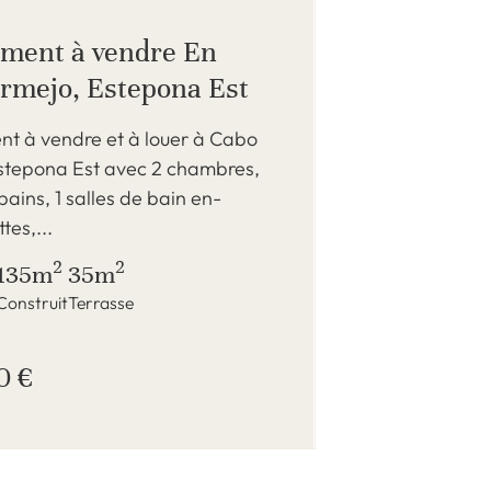
ment à vendre En
rmejo, Estepona Est
t à vendre et à louer à Cabo
stepona Est avec 2 chambres,
bains, 1 salles de bain en-
ttes,...
2
2
135m
35m
Construit
Terrasse
0 €