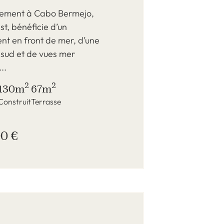
ement à Cabo Bermejo,
t, bénéficie d’un
t en front de mer, d’une
 sud et de vues mer
..
2
2
130m
67m
Construit
Terrasse
00 €