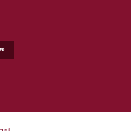
ER
cueil