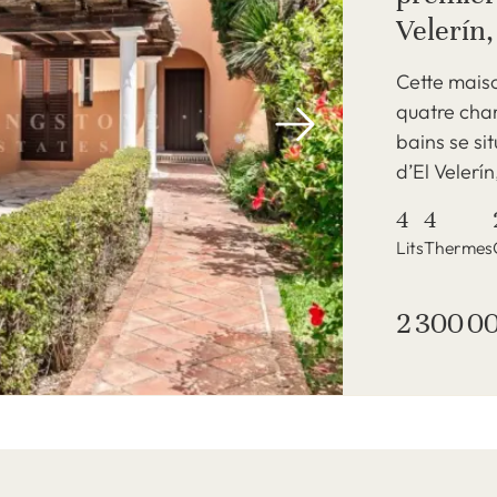
Velerín
Cette maiso
quatre cham
bains se si
d’El Velerín, 
4
4
Lits
Thermes
2 300 0