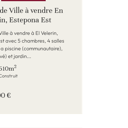
de Ville à vendre En
in, Estepona Est
ille à vendre à El Velerin,
st avec 5 chambres, 4 salles
 a piscine (communautaire),
é) et jardin...
2
510m
Construit
00 €