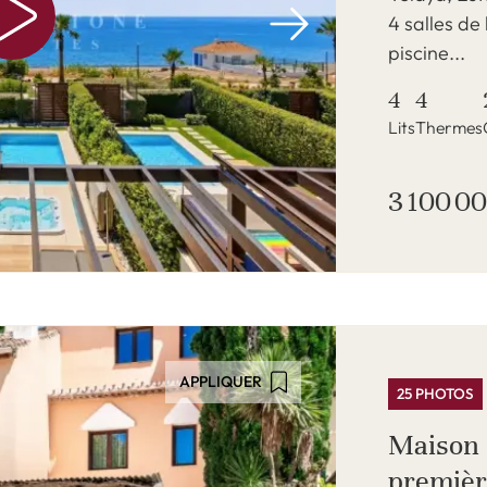
4 salles de
piscine...
4
4
Lits
Thermes
3 100 00
APPLIQUER
25 PHOTOS
Maison 
première