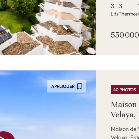
3
3
Lits
Thermes
550 000
APPLIQUER
40 PHOTOS
Maison 
Velaya,
Maison de V
Velaya, Es