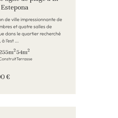
, Estepona
n de ville impressionnante de
bres et quatre salles de
tue dans le quartier recherché
à l’est ...
2
2
255m
54m
Construit
Terrasse
00 €