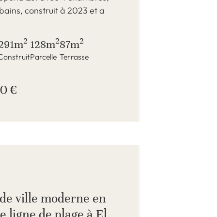
 bains, construit à 2023 et a
2
2
2
291m
128m
87m
Construit
Parcelle
Terrasse
0 €
de ville moderne en
 ligne de plage à El