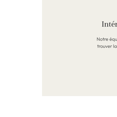
Inté
Notre équ
trouver l