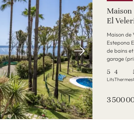
Maison 
El Veler
Maison de V
Estepona E
de bains et
garage (priv
5
4
Lits
Thermes
3 500 0