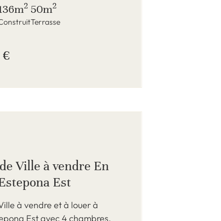
2
2
136m
50m
Construit
Terrasse
 €
de Ville à vendre En
 Estepona Est
ille à vendre et à louer à
tepona Est avec 4 chambres,