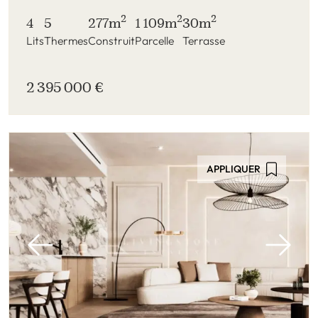
2
2
2
4
5
277m
1 109m
30m
Lits
Thermes
Construit
Parcelle
Terrasse
2 395 000 €
APPLIQUER