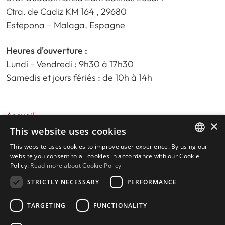
Ctra. de Cadiz KM 164 , 29680
Estepona – Malaga, Espagne
Heures d'ouverture :
Lundi - Vendredi : 9h30 à 17h30
Samedis et jours fériés : de 10h à 14h
Accueil
×
Recherche de propriété
This website uses cookies
Veuillez nous évaluer
This website uses cookies to improve user experience. By using our
ENGLISH
politique de confidentialité
website you consent to all cookies in accordance with our Cookie
Policy.
Read more about Cookie Policy
Politique relative aux cookies
SPANISH
STRICTLY NECESSARY
PERFORMANCE
TARGETING
FUNCTIONALITY
© 2026
Livingstone Estates
-