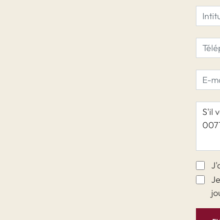
J'
Je
jo