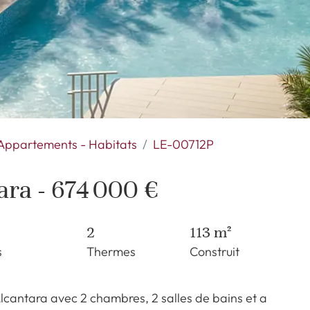
Appartements - Habitats
LE-00712P
ara - 674 000 €
2
113 m²
s
Thermes
Construit
cantara avec 2 chambres, 2 salles de bains et a