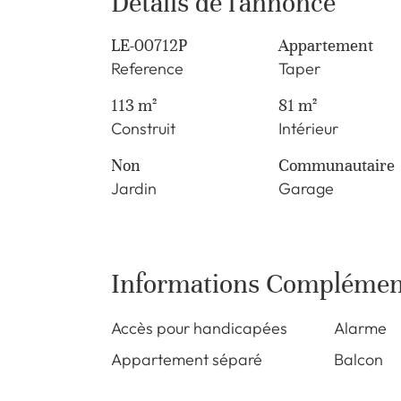
Détails de l'annonce
LE-00712P
Appartement
Reference
Taper
113 m²
81 m²
Construit
Intérieur
Non
Communautaire
Jardin
Garage
Informations Complémen
Accès pour handicapées
Alarme
Appartement séparé
Balcon