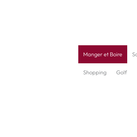
Manger et Boire
S
Shopping
Golf