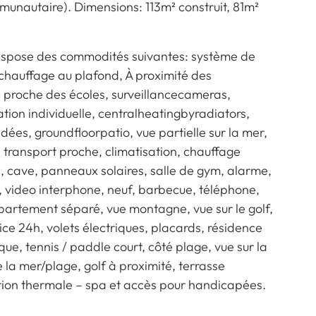
unautaire). Dimensions: 113m² construit, 81m²
 dispose des commodités suivantes: système de
chauffage au plafond, À proximité des
t, proche des écoles, surveillancecameras,
ion individuelle, centralheatingbyradiators,
ndées, groundfloorpatio, vue partielle sur la mer,
, transport proche, climatisation, chauffage
e, cave, panneaux solaires, salle de gym, alarme,
e, video interphone, neuf, barbecue, téléphone,
partement séparé, vue montagne, vue sur le golf,
ice 24h, volets électriques, placards, résidence
ue, tennis / paddle court, côté plage, vue sur la
 la mer/plage, golf à proximité, terrasse
ation thermale – spa et accès pour handicapées.