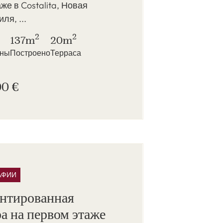
же в Costalita, Новая
ля, ...
2
2
137m
20m
нны
Построено
Терраса
00 €
АФИИ
нтированная
а на первом этаже