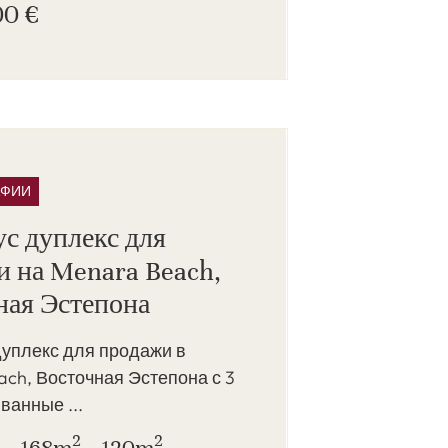
00 €
АФИИ
с дуплекс для
и на Menara Beach,
ная Эстепона
дуплекс для продажи в
ch, Восточная Эстепона с 3
 ванные ...
2
2
168m
120m