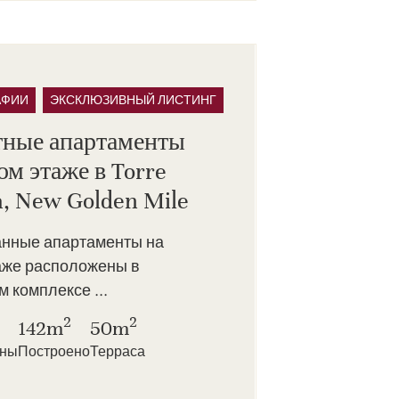
АФИИ
ЭКСКЛЮЗИВНЫЙ ЛИСТИНГ
тные апартаменты
ом этаже в Torre
, New Golden Mile
анные апартаменты на
аже расположены в
 комплексе ...
2
2
142m
50m
нны
Построено
Терраса