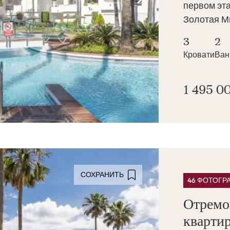
первом эта
Золотая Ми
3
2
Кровати
Ва
1 495 0
СОХРАНИТЬ
46 ФОТОГР
Отремо
квартир