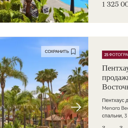
1 325 0
СОХРАНИТЬ
25 ФОТОГР
Пентхау
продаж
Восточ
Пентхаус 
Menara Bea
спальни, 3
3
3