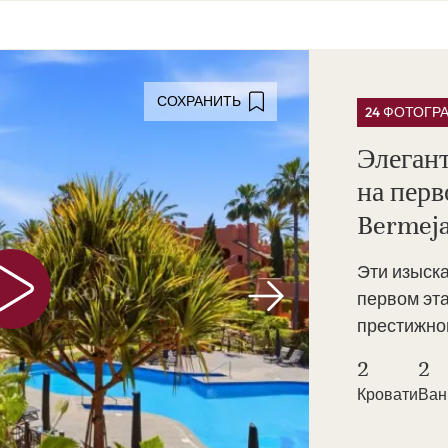
СОХРАНИТЬ
24 ФОТОГР
Элеган
на перв
Bermeja
Эти изыск
первом эт
престижном
2
2
Кровати
Ва