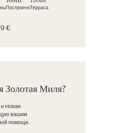
нны
Построено
Терраса
9 €
я Золотая Миля?
 и Новая
ющую вашим
ной помощи.