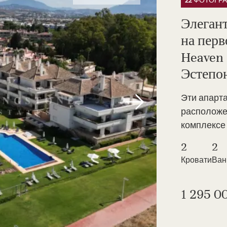
22 ФОТОГР
Элеган
на перв
Heaven 
Эстепо
Эти апарт
расположе
комплексе 
2
2
Кровати
Ва
1 295 0