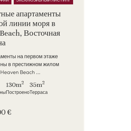
АФИИ
ЭКСКЛЮЗИВНЫЙ ЛИСТИНГ
тные апартаменты
ой линии моря в
Beach, Восточная
на
аменты на первом этаже
ны в престижном жилом
Heaven Beach ...
2
2
130m
35m
нны
Построено
Терраса
00 €