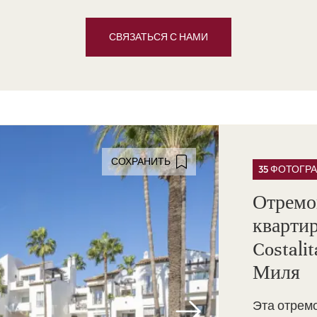
СВЯЗАТЬСЯ С НАМИ
СОХРАНИТЬ
35 ФОТОГР
Отремо
квартир
Costali
Миля
Эта отрем